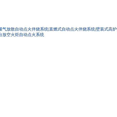
煤气放散自动点火伴烧系统|直燃式自动点火伴烧系统|壁装式高炉
平台放空火炬自动点火系统