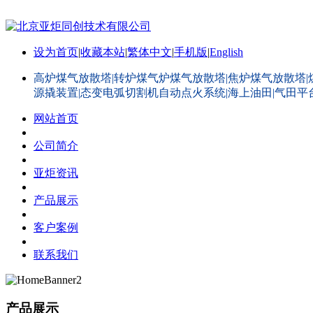
设为首页
|
收藏本站
|
繁体中文
|
手机版
|
English
高炉煤气放散塔|转炉煤气炉煤气放散塔|焦炉煤气放散塔|
源撬装置|态变电弧切割机自动点火系统|海上油田|气田
网站首页
公司简介
亚炬资讯
产品展示
客户案例
联系我们
产品展示