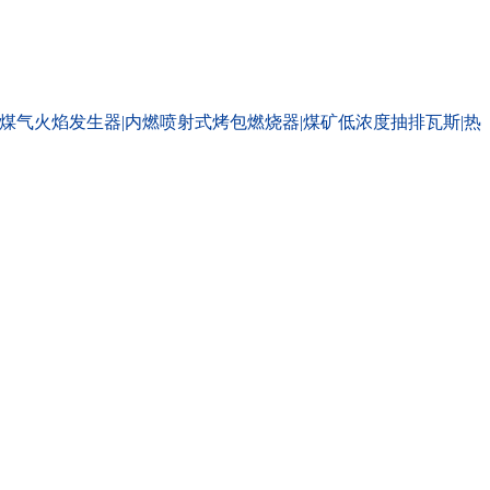
煤气火焰发生器|内燃喷射式烤包燃烧器|煤矿低浓度抽排瓦斯|热