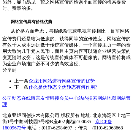
另外，显而易见，较之网络宣传的检索平面宣传的检索要费
时、费事的多。
网络宣传具有价格优势
从价格方面考虑，与报纸杂志或电视宣传相比，目前网络
宣传费用还是较为低廉的。获得同等的宣传效应，网络宣传的
有效千人成本远远低于传统宣传媒体。一个宣传主页一年的费
用大致为几千元人民币，而且主页内容可以随企业经营决策的
变更随时改变，这是传统宣传媒体不可想像的。网络宣传将成
为企业市场推广必不可少的高效途径。
分享到：
上一条
企业用网站进行网络宣传的优势
下一条
什么是伪静态？伪静态有何作用?
公司动态
在线留言
友情链接
会员中心
站内搜索
网站地图
网站管
理
北京亚炬同创技术有限公司 版权所有 地址: 北京海淀区上地三
街1号中黎科技园3号楼B座402 邮编:100085
京ICP备
16009672号
电话：(010)-62984697 ；传真：(010)-62968668